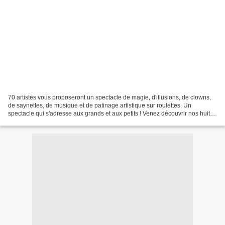
70 artistes vous proposeront un spectacle de magie, d'illusions, de clowns,
de saynettes, de musique et de patinage artistique sur roulettes. Un
spectacle qui s'adresse aux grands et aux petits ! Venez découvrir nos huit
associations participantes : -...