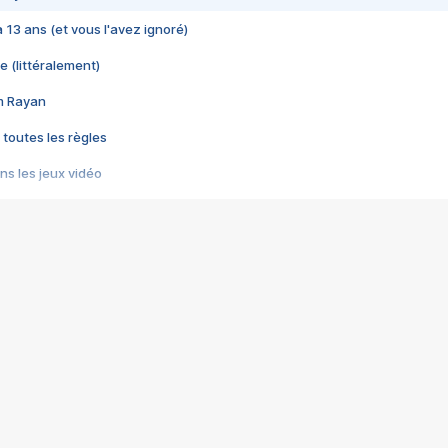
 a 13 ans (et vous l'avez ignoré)
e (littéralement)
im Rayan
 toutes les règles
s les jeux vidéo
us choquant de Rockstar ? - Le scandale BULLY
e plus moche de Steam
du RÊVE tourne au CAUCHEMAR
pendant 8 heures
it… à tort
umiliés par un jeu vidéo
ire - Final Fantasy 8