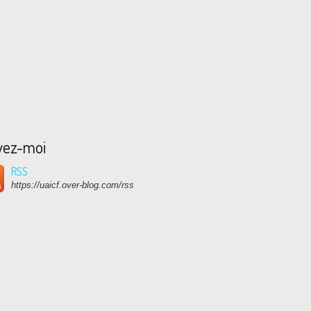
vez-moi
RSS
https://uaicf.over-blog.com/rss