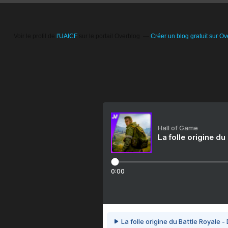
Voir le profil de
l'UAICF
sur le portail Overblog
Créer un blog gratuit sur Ov
Hall of Game
La folle origine du
0:00
La folle origine du Battle Royale -