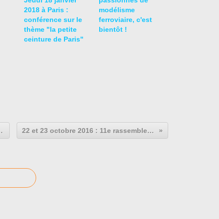
Jeudi 18 janvier
passionnés de
2018 à Paris :
modélisme
conférence sur le
ferroviaire, c'est
thème "la petite
bientôt !
ceinture de Paris"
re d'oenologie à Paris
22 et 23 octobre 2016 : 11e rassemblement Module Junior