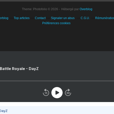
Theme: Photofolio © 2026 - Hébergé par
Overblog
erblog
Top articles
Contact
Signaler un abus
C.G.U.
Rémunération 
Préférences cookies
 Battle Royale - DayZ
 DayZ